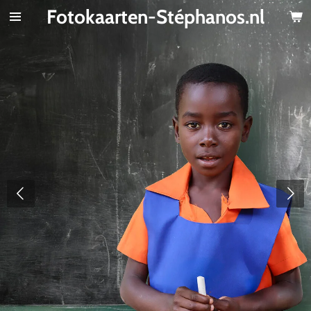
Fotokaarten-Stéphanos.nl
Ga
direct
naar
de
hoofdinhoud