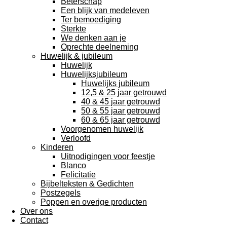
Beterschap
Een blijk van medeleven
Ter bemoediging
Sterkte
We denken aan je
Oprechte deelneming
Huwelijk & jubileum
Huwelijk
Huwelijksjubileum
Huwelijks jubileum
12,5 & 25 jaar getrouwd
40 & 45 jaar getrouwd
50 & 55 jaar getrouwd
60 & 65 jaar getrouwd
Voorgenomen huwelijk
Verloofd
Kinderen
Uitnodigingen voor feestje
Blanco
Felicitatie
Bijbelteksten & Gedichten
Postzegels
Poppen en overige producten
Over ons
Contact