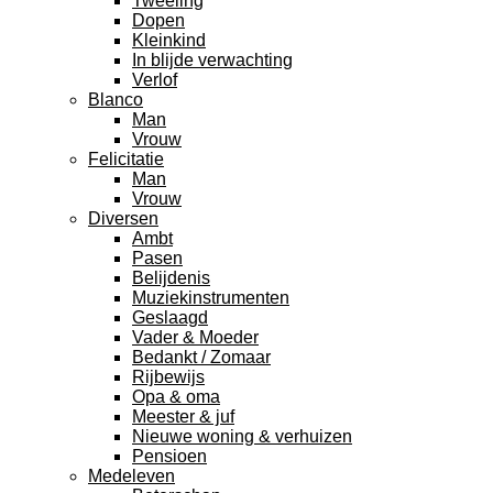
Tweeling
Dopen
Kleinkind
In blijde verwachting
Verlof
Blanco
Man
Vrouw
Felicitatie
Man
Vrouw
Diversen
Ambt
Pasen
Belijdenis
Muziekinstrumenten
Geslaagd
Vader & Moeder
Bedankt / Zomaar
Rijbewijs
Opa & oma
Meester & juf
Nieuwe woning & verhuizen
Pensioen
Medeleven