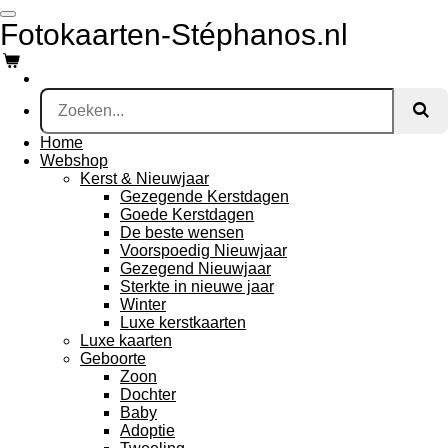
Ga
Fotokaarten-Stéphanos.nl
direct
naar
de
hoofdinhoud
Home
Webshop
Kerst & Nieuwjaar
Gezegende Kerstdagen
Goede Kerstdagen
De beste wensen
Voorspoedig Nieuwjaar
Gezegend Nieuwjaar
Sterkte in nieuwe jaar
Winter
Luxe kerstkaarten
Luxe kaarten
Geboorte
Zoon
Dochter
Baby
Adoptie