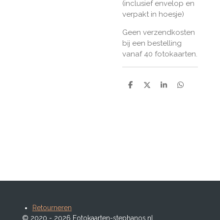
(inclusief envelop en
verpakt in hoesje)
Geen verzendkosten
bij een bestelling
vanaf 40 fotokaarten.
D
D
S
D
e
e
h
e
l
e
a
l
e
l
r
e
n
e
n
Retourneren
© 2020 - 2026 Fotokaarten-stephanos.nl