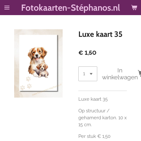
Fotokaarten-Stéphanos.nl
Ga
direct
naar
de
Luxe kaart 35
hoofdinhoud
€ 1,50
In
winkelwagen
Luxe kaart 35
Op structuur /
gehamerd karton. 10 x
15 cm.
Per stuk € 1,50