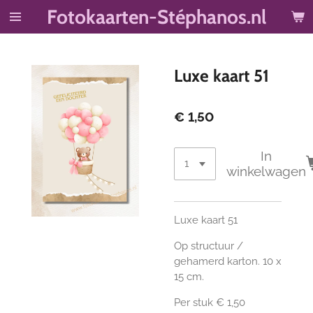
Fotokaarten-Stéphanos.nl
Ga
direct
naar
de
Luxe kaart 51
hoofdinhoud
€ 1,50
In
winkelwagen
Luxe kaart 51
Op structuur /
gehamerd karton. 10 x
15 cm.
Per stuk € 1,50