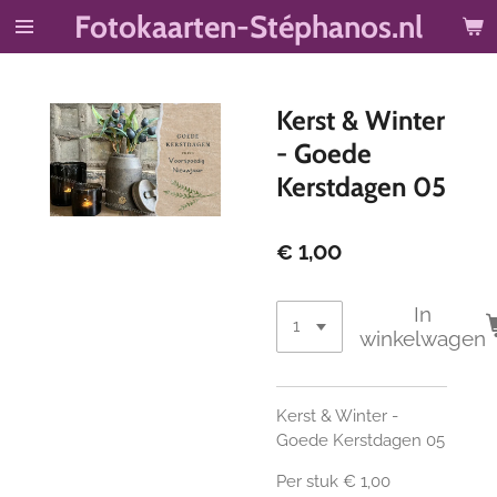
Fotokaarten-Stéphanos.nl
Ga
direct
naar
de
Kerst & Winter
hoofdinhoud
- Goede
Kerstdagen 05
€ 1,00
In
winkelwagen
Kerst & Winter -
Goede Kerstdagen 05
Per stuk € 1,00