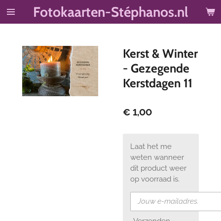
Fotokaarten-Stéphanos.nl
Ga
direct
naar
de
Kerst & Winter
hoofdinhoud
- Gezegende
Kerstdagen 11
€ 1,00
Laat het me
weten wanneer
dit product weer
op voorraad is.
Verzenden