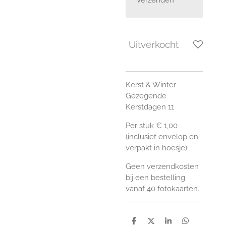
Uitverkocht
Kerst & Winter -
Gezegende
Kerstdagen 11
Per stuk € 1,00
(inclusief envelop en
verpakt in hoesje)
Geen verzendkosten
bij een bestelling
vanaf 40 fotokaarten.
D
D
S
D