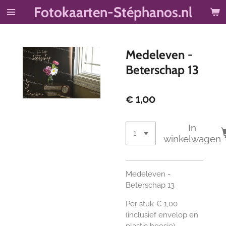
Fotokaarten-Stéphanos.nl
Ga
direct
naar
de
Medeleven -
hoofdinhoud
Beterschap 13
€ 1,00
In
winkelwagen
Medeleven -
Beterschap 13
Per stuk € 1,00
(inclusief envelop en
plastic hoesje)