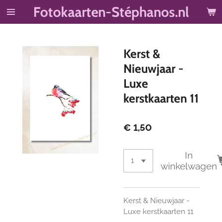
Fotokaarten-Stéphanos.nl
Ga
direct
naar
de
Kerst &
hoofdinhoud
Nieuwjaar -
Luxe
kerstkaarten 11
€ 1,50
In
winkelwagen
Kerst & Nieuwjaar -
Luxe kerstkaarten 11