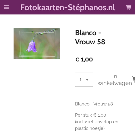
Fotokaarten-Stéphanos.nl
Ga
direct
naar
de
Blanco -
hoofdinhoud
Vrouw 58
€ 1,00
In
winkelwagen
Blanco - Vrouw 58
Per stuk € 1,00
(inclusief envelop en
plastic hoesje)