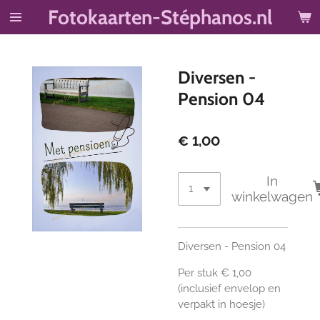
Fotokaarten-Stéphanos.nl
Ga
direct
naar
de
Diversen -
hoofdinhoud
Pension 04
€ 1,00
In
winkelwagen
Diversen - Pension 04
Per stuk € 1,00
(inclusief envelop en
verpakt in hoesje)