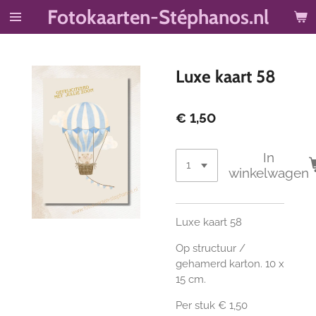
Fotokaarten-Stéphanos.nl
Ga
direct
naar
de
Luxe kaart 58
hoofdinhoud
€ 1,50
In
winkelwagen
Luxe kaart 58
Op structuur /
gehamerd karton. 10 x
15 cm.
Per stuk € 1,50