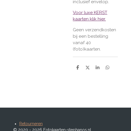
inclusief envelop.
Voor luxe KERST
kaarten klik hier.
Geen verzendkosten
bij een bestelling
vanaf 40
(foto)kaarten.
D
D
S
D
e
e
h
e
l
e
a
l
e
l
r
e
n
e
n
Retourneren
© 2020 - 2026 Fotokaarten-stephanos.nl