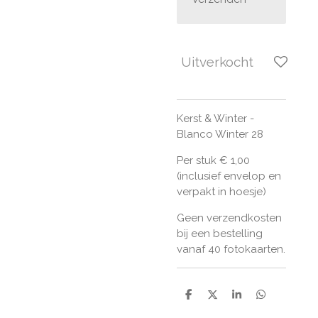
Uitverkocht
Kerst & Winter -
Blanco Winter 28
Per stuk € 1,00
(inclusief envelop en
verpakt in hoesje)
Geen verzendkosten
bij een bestelling
vanaf 40 fotokaarten.
D
D
S
D
e
e
h
e