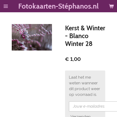
Fotokaarten-Stéphanos.nl
Ga
direct
naar
de
Kerst & Winter
hoofdinhoud
- Blanco
Winter 28
€ 1,00
Laat het me
weten wanneer
dit product weer
op voorraad is.
Verzenden