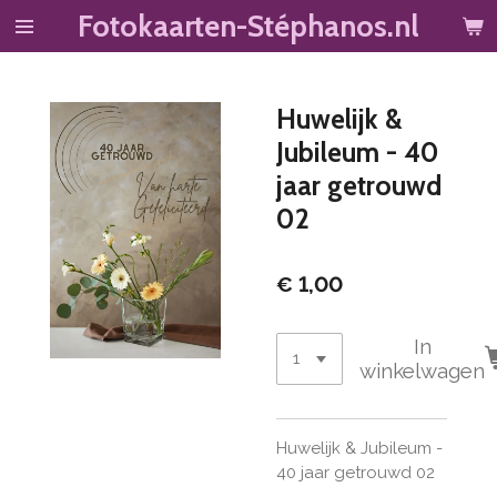
Fotokaarten-Stéphanos.nl
Ga
direct
naar
de
Huwelijk &
hoofdinhoud
Jubileum - 40
jaar getrouwd
02
€ 1,00
In
winkelwagen
Huwelijk & Jubileum -
40 jaar getrouwd 02