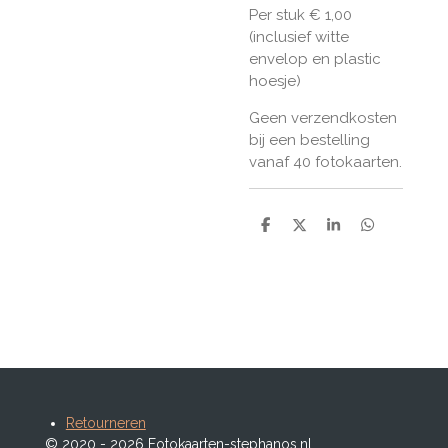
Per stuk € 1,00
(inclusief witte
envelop en plastic
hoesje)
Geen verzendkosten
bij een bestelling
vanaf 40 fotokaarten.
D
D
S
D
e
e
h
e
l
e
a
l
e
l
r
e
n
e
n
Retourneren
© 2020 - 2026 Fotokaarten-stephanos.nl