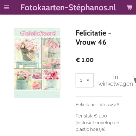
Fotokaarten-Stéphanos.nl
Ga
direct
naar
de
Felicitatie -
hoofdinhoud
Vrouw 46
€ 1,00
In
winkelwagen
Felicitatie - Vrouw 46
Per stuk € 1,00
(inclusief envelop en
plastic hoesje)