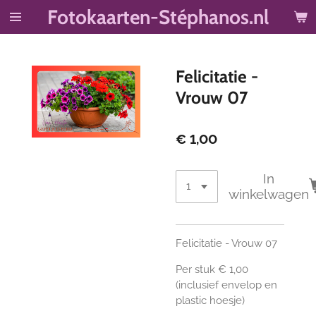
Fotokaarten-Stéphanos.nl
Ga
direct
naar
de
Felicitatie -
hoofdinhoud
Vrouw 07
€ 1,00
In
winkelwagen
Felicitatie - Vrouw 07
Per stuk € 1,00
(inclusief envelop en
plastic hoesje)