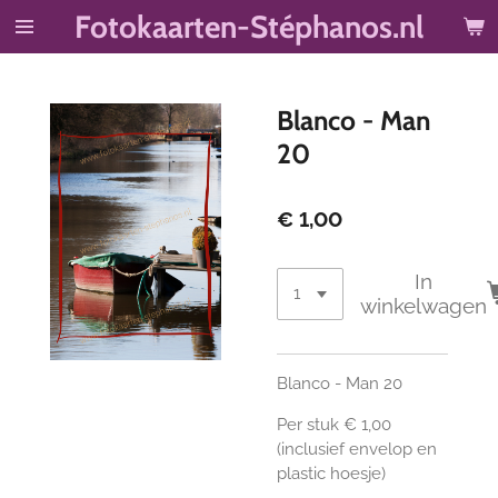
Fotokaarten-Stéphanos.nl
Ga
direct
naar
de
Blanco - Man
hoofdinhoud
20
€ 1,00
In
winkelwagen
Blanco - Man 20
Per stuk € 1,00
(inclusief envelop en
plastic hoesje)