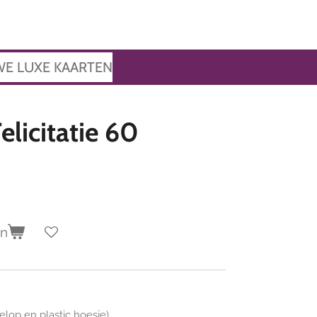
WE LUXE KAARTEN
elicitatie 60
en
velop en plastic hoesje)