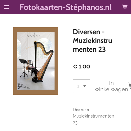
Fotokaarten-Stéphanos.nl
Ga
direct
naar
de
Diversen -
hoofdinhoud
Muziekinstru
menten 23
€ 1,00
In
winkelwagen
Diversen -
Muziekinstrumenten
23