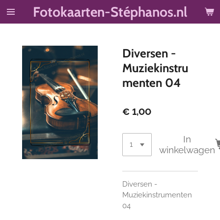
Fotokaarten-Stéphanos.nl
Ga
direct
naar
de
Diversen -
hoofdinhoud
Muziekinstru
menten 04
€ 1,00
In
winkelwagen
Diversen -
Muziekinstrumenten
04