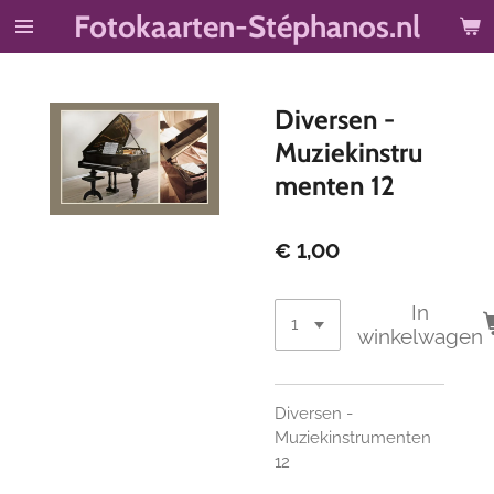
Fotokaarten-Stéphanos.nl
Ga
direct
naar
de
Diversen -
hoofdinhoud
Muziekinstru
menten 12
€ 1,00
In
winkelwagen
Diversen -
Muziekinstrumenten
12