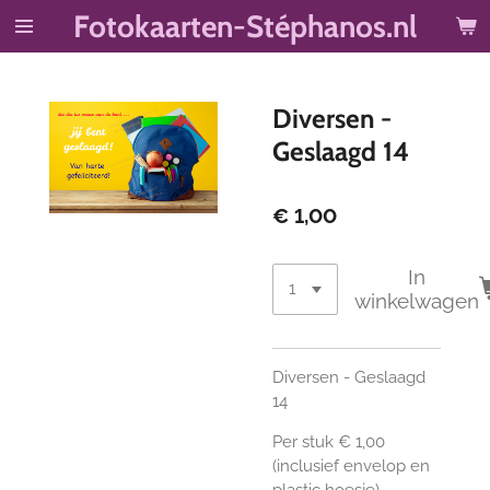
Fotokaarten-Stéphanos.nl
Ga
direct
naar
de
Diversen -
hoofdinhoud
Geslaagd 14
€ 1,00
In
winkelwagen
Diversen - Geslaagd
14
Per stuk € 1,00
(inclusief envelop en
plastic hoesje)