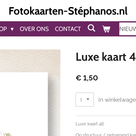
Fotokaarten-Stéphanos.nl
OP
OVER ONS
CONTACT
NIEU
Luxe kaart 
€ 1,50
In winkelwag
Luxe kaart 46
Op structuur / gehamerd kart