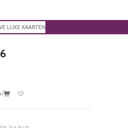
WE LUXE KAARTEN
46
en
on. 10 x 15 cm.