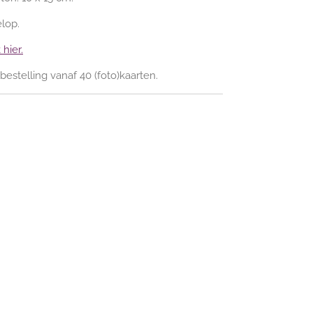
elop.
hier.
estelling vanaf 40 (foto)kaarten.