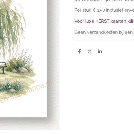
Per stuk € 1,50 inclusief env
Voor luxe KERST kaarten klik 
Geen verzendkosten bij een b
D
D
S
e
e
h
l
e
a
e
l
r
n
e