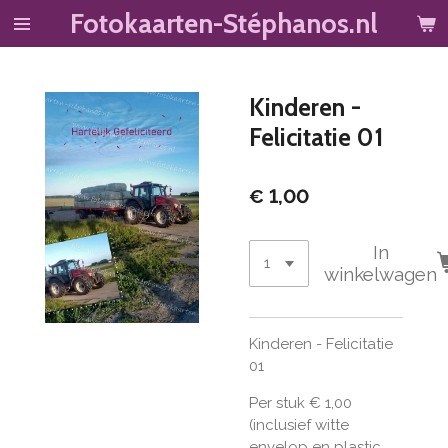
Fotokaarten-Stéphanos.nl
Ga
direct
naar
de
Kinderen -
hoofdinhoud
Felicitatie 01
€ 1,00
In
winkelwagen
Kinderen - Felicitatie
01
Per stuk € 1,00
(inclusief witte
envelop en plastic