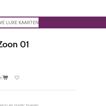
WE LUXE KAARTEN
Zoon 01
en
velop en plastic hoesje)