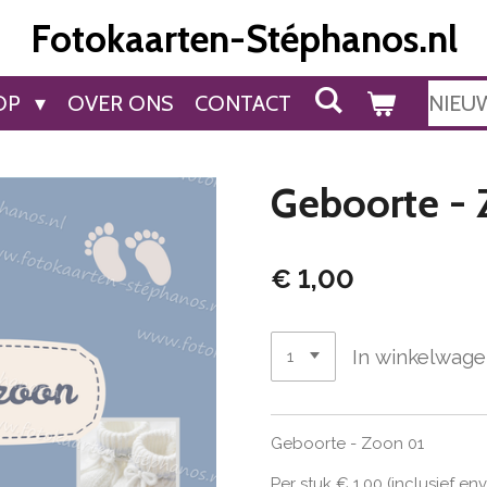
Fotokaarten-Stéphanos.nl
OP
OVER ONS
CONTACT
NIEU
Geboorte - 
€ 1,00
In winkelwag
Geboorte - Zoon 01
Per stuk € 1,00 (inclusief en