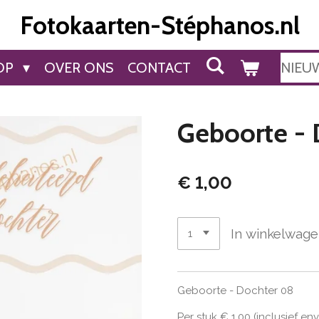
Fotokaarten-Stéphanos.nl
OP
OVER ONS
CONTACT
NIEU
Geboorte - 
€ 1,00
In winkelwag
Geboorte - Dochter 08
Per stuk € 1,00 (inclusief en