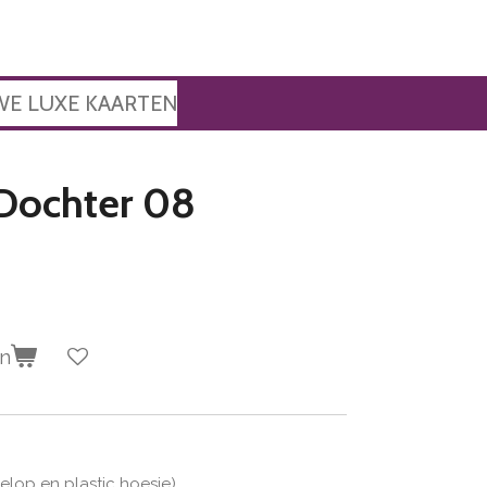
WE LUXE KAARTEN
Dochter 08
en
velop en plastic hoesje)