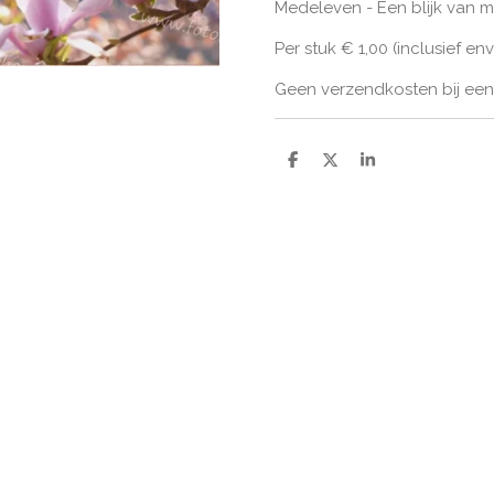
Medeleven - Een blijk van 
Per stuk € 1,00 (inclusief en
Geen verzendkosten bij een 
D
D
S
e
e
h
l
e
a
e
l
r
n
e