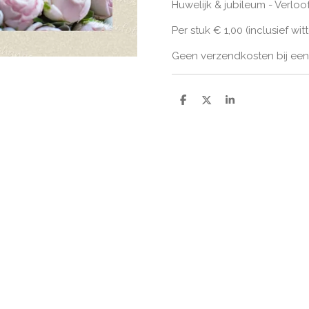
Huwelijk & jubileum - Verloo
Per stuk € 1,00 (inclusief wi
Geen verzendkosten bij een 
D
D
S
e
e
h
l
e
a
e
l
r
n
e