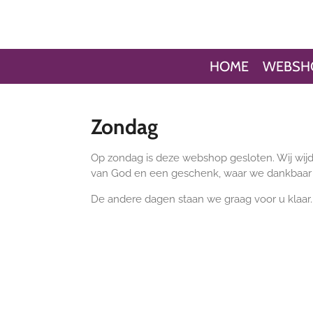
Ga
direct
naar
de
HOME
WEBSH
hoofdinhoud
Zondag
Op zondag is deze webshop gesloten. Wij wijd
van God en een geschenk, waar we dankbaar v
De andere dagen staan we graag voor u klaar.