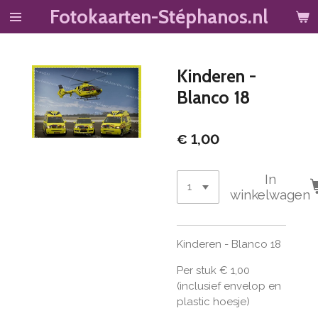
Fotokaarten-Stéphanos.nl
Ga
direct
naar
de
Kinderen -
hoofdinhoud
Blanco 18
€ 1,00
In
winkelwagen
Kinderen - Blanco 18
Per stuk € 1,00
(inclusief envelop en
plastic hoesje)