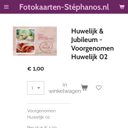
Fotokaarten-Stéphanos.nl
Ga
direct
naar
de
Huwelijk &
hoofdinhoud
Jubileum -
Voorgenomen
Huwelijk 02
€ 1,00
In
winkelwagen
Voorgenomen
Huwelijk 02
Per stuk € 1,00