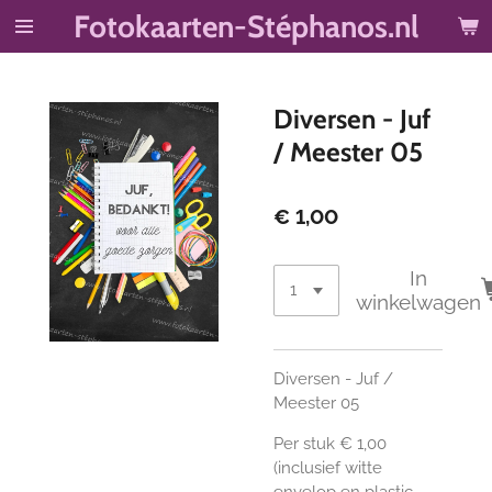
Fotokaarten-Stéphanos.nl
Ga
direct
naar
de
Diversen - Juf
hoofdinhoud
/ Meester 05
€ 1,00
In
winkelwagen
Diversen - Juf /
Meester 05
Per stuk € 1,00
(inclusief witte
envelop en plastic