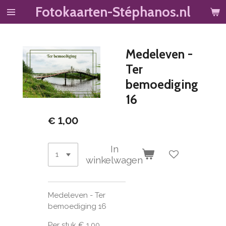
Fotokaarten-Stéphanos.nl
Ga
direct
naar
de
Medeleven -
hoofdinhoud
Ter
bemoediging
16
€ 1,00
In
winkelwagen
Medeleven - Ter
bemoediging 16
Per stuk € 1,00