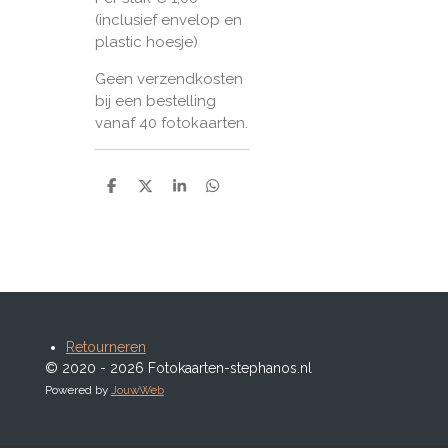
(inclusief envelop en
plastic hoesje)
Geen verzendkosten
bij een bestelling
vanaf 40 fotokaarten.
D
D
S
D
e
e
h
e
l
e
a
l
e
l
r
e
n
e
n
Retourneren
© 2020 - 2026 Fotokaarten-stephanos.nl
Powered by
JouwWeb