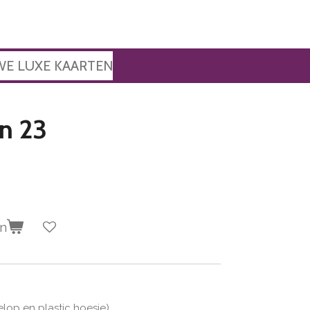
WE LUXE KAARTEN
n 23
en
velop en plastic hoesje)