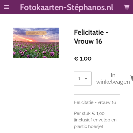
Fotokaarten-Stéphanos.nl
Ga
direct
naar
de
Felicitatie -
hoofdinhoud
Vrouw 16
€ 1,00
In
winkelwagen
Felicitatie - Vrouw 16
Per stuk € 1,00
(inclusief envelop en
plastic hoesje)