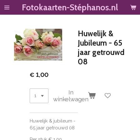
Fotokaarten-Stéphanos.nl
Ga
direct
naar
de
Huwelijk &
hoofdinhoud
Jubileum - 65
jaar getrouwd
08
€ 1,00
In
winkelwagen
Huwelijk & jubileum -
65 jaar getrouwd 08
Per stuk € 1,00