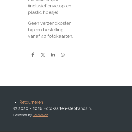
(inclusief envelop en
plastic hoesje)
Geen verzendkosten
bij een bestelling
vanaf 40 fotokaarten.
D
D
S
D
e
e
h
e
l
e
a
l
e
l
r
e
n
e
n
Retourneren
© 2020 - 2026 Fotokaarten-stephanos.nl
Powered by
JouwWeb