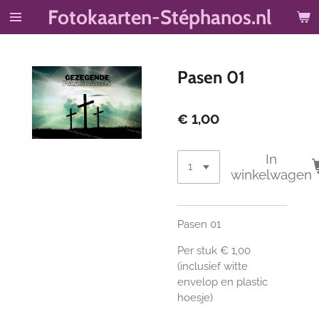
Fotokaarten-Stéphanos.nl
Ga
direct
naar
de
Pasen 01
hoofdinhoud
€ 1,00
In
winkelwagen
Pasen 01
Per stuk € 1,00
(inclusief witte
envelop en plastic
hoesje)