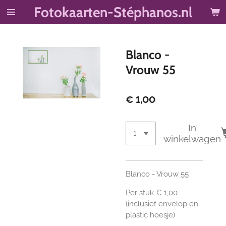
Fotokaarten-Stéphanos.nl
Ga
direct
naar
de
Blanco -
hoofdinhoud
Vrouw 55
€ 1,00
In
winkelwagen
Blanco - Vrouw 55
Per stuk € 1,00
(inclusief envelop en
plastic hoesje)