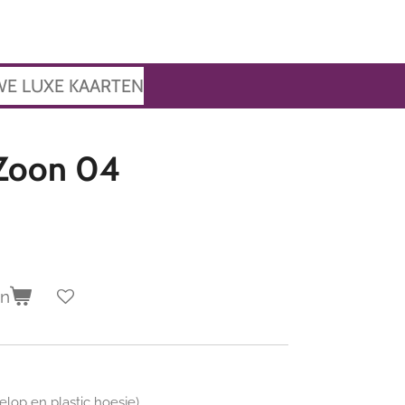
WE LUXE KAARTEN
 Zoon 04
en
velop en plastic hoesje)