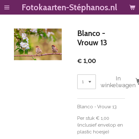
Fotokaarten-Stéphanos.nl
Ga
direct
naar
de
Blanco -
hoofdinhoud
Vrouw 13
€ 1,00
In
winkelwagen
Blanco - Vrouw 13
Per stuk € 1,00
(inclusief envelop en
plastic hoesje)